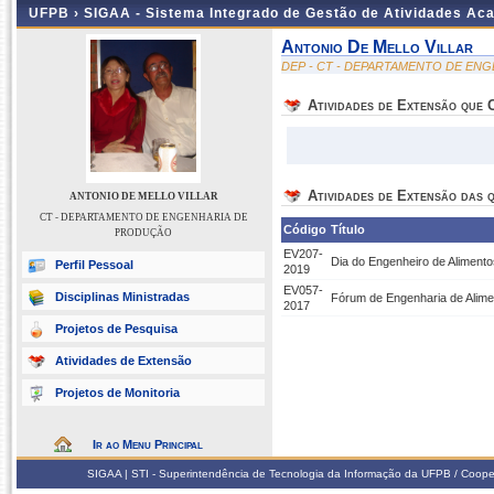
UFPB ›
SIGAA - Sistema Integrado de Gestão de Atividades Ac
Antonio De Mello Villar
DEP - CT - DEPARTAMENTO DE EN
Atividades de Extensão que
Atividades de Extensão das q
ANTONIO DE MELLO VILLAR
CT - DEPARTAMENTO DE ENGENHARIA DE
Código
Título
PRODUÇÃO
EV207-
Dia do Engenheiro de Aliment
Perfil Pessoal
2019
EV057-
Disciplinas Ministradas
Fórum de Engenharia de Alime
2017
Projetos de Pesquisa
Atividades de Extensão
Projetos de Monitoria
Ir ao Menu Principal
SIGAA | STI - Superintendência de Tecnologia da Informação da UFPB / Coope