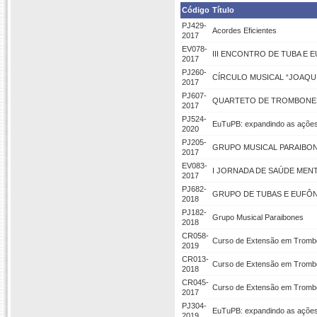
Código
Título
PJ429-
Acordes Eficientes
2017
EV078-
III ENCONTRO DE TUBA E E
2017
PJ260-
CÍRCULO MUSICAL “JOAQU
2017
PJ607-
QUARTETO DE TROMBONES 
2017
PJ524-
EuTuPB: expandindo as ações
2020
PJ205-
GRUPO MUSICAL PARAIBO
2017
EV083-
I JORNADA DE SAÚDE MENT
2017
PJ682-
GRUPO DE TUBAS E EUFÔN
2018
PJ182-
Grupo Musical Paraibones
2018
CR058-
Curso de Extensão em Tromb
2019
CR013-
Curso de Extensão em Tromb
2018
CR045-
Curso de Extensão em Tromb
2017
PJ304-
EuTuPB: expandindo as ações
2019