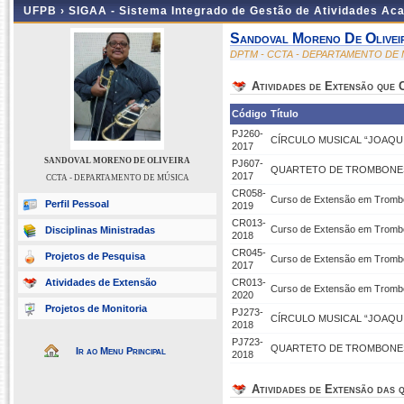
UFPB ›
SIGAA - Sistema Integrado de Gestão de Atividades Ac
Sandoval Moreno De Olivei
DPTM - CCTA - DEPARTAMENTO DE
Atividades de Extensão que
Código
Título
PJ260-
CÍRCULO MUSICAL “JOAQU
2017
SANDOVAL MORENO DE OLIVEIRA
PJ607-
QUARTETO DE TROMBONES 
2017
CCTA - DEPARTAMENTO DE MÚSICA
CR058-
Curso de Extensão em Tromb
Perfil Pessoal
2019
CR013-
Curso de Extensão em Tromb
Disciplinas Ministradas
2018
CR045-
Projetos de Pesquisa
Curso de Extensão em Tromb
2017
Atividades de Extensão
CR013-
Curso de Extensão em Tromb
2020
Projetos de Monitoria
PJ273-
CÍRCULO MUSICAL “JOAQU
2018
PJ723-
QUARTETO DE TROMBONES 
Ir ao Menu Principal
2018
Atividades de Extensão das q