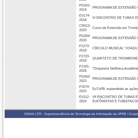
PG001-
PROGRAMA DE EXTENSÃO 
2019
EV174-
IV ENCONTRO DE TUBA E E
2018
CR013-
Curso de Extensão em Tromb
2020
PG004-
PROGRAMA DE EXTENSÃO D
2020
PJ273-
CÍRCULO MUSICAL “JOAQU
2018
PJ723-
QUARTETO DE TROMBONES 
2018
PJ181-
"Orquestra Sinfônica Acadêm
2026
PG002-
PROGRAMA DE EXTENSÃO D
2023
PJ574-
EuTuPB: expandindo as ações
2023
EV112-
VII ENCONTRO DE TUBAS E
2024
EUFÔNISTAS E TUBISTAS D
SIGAA | STI - Superintendência de Tecnologia da Informação da UFPB / Coope