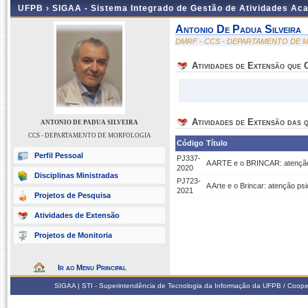
UFPB ›
SIGAA - Sistema Integrado de Gestão de Atividades Ac
Antonio De Padua Silveira
DMRF - CCS - DEPARTAMENTO DE
Atividades de Extensão que
Atividades de Extensão das q
ANTONIO DE PADUA SILVEIRA
CCS - DEPARTAMENTO DE MORFOLOGIA
Código
Título
Perfil Pessoal
PJ337-
A ARTE e o BRINCAR: atenção p
2020
Disciplinas Ministradas
PJ723-
A Arte e o Brincar: atenção ps
2021
Projetos de Pesquisa
Atividades de Extensão
Projetos de Monitoria
Ir ao Menu Principal
SIGAA | STI - Superintendência de Tecnologia da Informação da UFPB / Coope