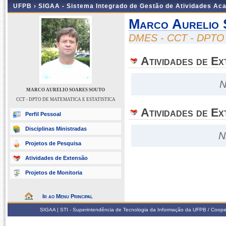
UFPB ›
SIGAA - Sistema Integrado de Gestão de Atividades Ac
Marco Aurelio 
DMES - CCT - DPTO
Atividades de E
N
MARCO AURELIO SOARES SOUTO
CCT - DPTO DE MATEMATICA E ESTATISTICA
Atividades de Ex
Perfil Pessoal
Disciplinas Ministradas
N
Projetos de Pesquisa
Atividades de Extensão
Projetos de Monitoria
Ir ao Menu Principal
SIGAA | STI - Superintendência de Tecnologia da Informação da UFPB / Coope