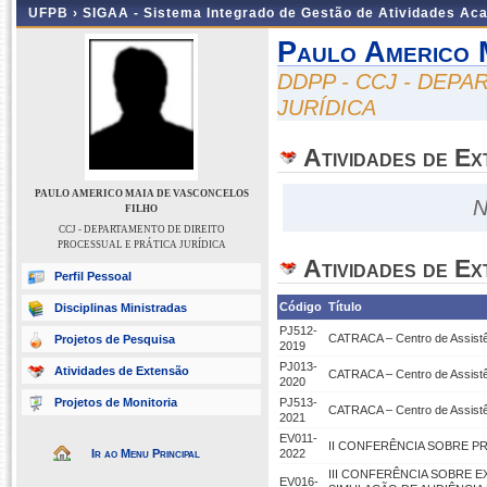
UFPB ›
SIGAA - Sistema Integrado de Gestão de Atividades Ac
Paulo Americo 
DDPP - CCJ - DEP
JURÍDICA
Atividades de E
PAULO AMERICO MAIA DE VASCONCELOS
N
FILHO
CCJ - DEPARTAMENTO DE DIREITO
PROCESSUAL E PRÁTICA JURÍDICA
Atividades de Ex
Perfil Pessoal
Código
Título
Disciplinas Ministradas
PJ512-
CATRACA – Centro de Assistên
Projetos de Pesquisa
2019
PJ013-
Atividades de Extensão
CATRACA – Centro de Assistên
2020
Projetos de Monitoria
PJ513-
CATRACA – Centro de Assistên
2021
EV011-
II CONFERÊNCIA SOBRE PR
Ir ao Menu Principal
2022
III CONFERÊNCIA SOBRE E
EV016-