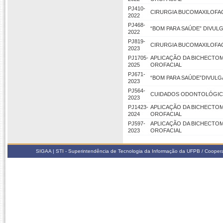
PJ410-
CIRURGIA BUCOMAXILOFAC
2022
PJ468-
“BOM PARA SAÚDE” DIVUL
2022
PJ819-
CIRURGIA BUCOMAXILOFAC
2023
PJ1705-
APLICAÇÃO DA BICHECTO
2025
OROFACIAL
PJ671-
“BOM PARA SAÚDE”DIVULG
2023
PJ564-
CUIDADOS ODONTOLÓGICO
2023
PJ1423-
APLICAÇÃO DA BICHECTO
2024
OROFACIAL
PJ597-
APLICAÇÃO DA BICHECTO
2023
OROFACIAL
SIGAA | STI - Superintendência de Tecnologia da Informação da UFPB / Coope