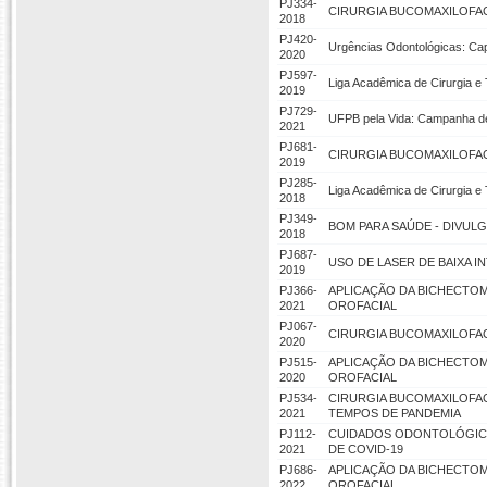
PJ334-
CIRURGIA BUCOMAXILOFAC
2018
PJ420-
Urgências Odontológicas: Cap
2020
PJ597-
Liga Acadêmica de Cirurgia e
2019
PJ729-
UFPB pela Vida: Campanha d
2021
PJ681-
CIRURGIA BUCOMAXILOFAC
2019
PJ285-
Liga Acadêmica de Cirurgia e
2018
PJ349-
BOM PARA SAÚDE - DIVUL
2018
PJ687-
USO DE LASER DE BAIXA 
2019
PJ366-
APLICAÇÃO DA BICHECTO
2021
OROFACIAL
PJ067-
CIRURGIA BUCOMAXILOFAC
2020
PJ515-
APLICAÇÃO DA BICHECTO
2020
OROFACIAL
PJ534-
CIRURGIA BUCOMAXILOFAC
2021
TEMPOS DE PANDEMIA
PJ112-
CUIDADOS ODONTOLÓGICO
2021
DE COVID-19
PJ686-
APLICAÇÃO DA BICHECTO
2022
OROFACIAL