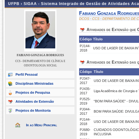
UFPB ›
SIGAA - Sistema Integrado de Gestão de Atividades Ac
Fabiano Gonzaga Rodrigue
DCOS - CCS - DEPARTAMENTO DE 
Atividades de Extensão que
Código
Título
PJ144-
USO DE LASER DE BAIXA I
2018
FABIANO GONZAGA RODRIGUES
CCS - DEPARTAMENTO DE CLÍNICA E
Atividades de Extensão das q
ODONTOLOGIA SOCIAL
Código
Título
Perfil Pessoal
PJ347-
USO DE LASER DE BAIXA 
2017
Disciplinas Ministradas
PJ435-
Liga Acadêmica de Cirurgia e
Projetos de Pesquisa
2017
PJ525-
“BOM PARA SAÚDE” - DIV
Atividades de Extensão
2019
PJ044-
Projetos de Monitoria
BOM PARA SAÚDE: DIVULG
2017
PJ144-
USO DE LASER DE BAIXA 
2018
Ir ao Menu Principal
PJ680-
CUIDADOS ODONTOLÓGICO
2019
INCLUSIVA