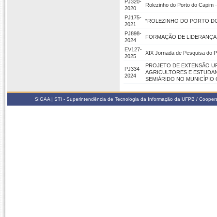
PJ320-
Rolezinho do Porto do Capim -
2020
PJ175-
“ROLEZINHO DO PORTO DO 
2021
PJ898-
FORMAÇÃO DE LIDERANÇA
2024
EV127-
XIX Jornada de Pesquisa do
2025
PROJETO DE EXTENSÃO UF
PJ334-
AGRICULTORES E ESTUDAN
2024
SEMIÁRIDO NO MUNICÍPIO 
SIGAA | STI - Superintendência de Tecnologia da Informação da UFPB / Coope