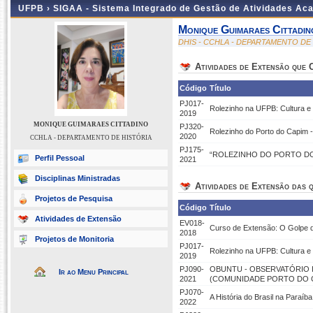
UFPB ›
SIGAA - Sistema Integrado de Gestão de Atividades Ac
Monique Guimaraes Cittadin
DHIS - CCHLA - DEPARTAMENTO DE
Atividades de Extensão que
Código
Título
PJ017-
Rolezinho na UFPB: Cultura e
2019
MONIQUE GUIMARAES CITTADINO
PJ320-
Rolezinho do Porto do Capim -
2020
CCHLA - DEPARTAMENTO DE HISTÓRIA
PJ175-
“ROLEZINHO DO PORTO DO 
Perfil Pessoal
2021
Disciplinas Ministradas
Atividades de Extensão das q
Projetos de Pesquisa
Código
Título
Atividades de Extensão
EV018-
Curso de Extensão: O Golpe d
2018
Projetos de Monitoria
PJ017-
Rolezinho na UFPB: Cultura e
2019
PJ090-
OBUNTU - OBSERVATÓRIO I
Ir ao Menu Principal
2021
(COMUNIDADE PORTO DO 
PJ070-
A História do Brasil na Paraíb
2022