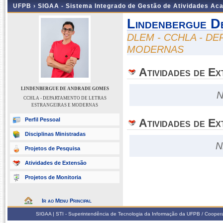
UFPB ›
SIGAA - Sistema Integrado de Gestão de Atividades Ac
Lindenbergue D
DLEM - CCHLA - D
MODERNAS
Atividades de E
LINDENBERGUE DE ANDRADE GOMES
N
CCHLA - DEPARTAMENTO DE LETRAS
ESTRANGEIRAS E MODERNAS
Perfil Pessoal
Atividades de Ex
Disciplinas Ministradas
N
Projetos de Pesquisa
Atividades de Extensão
Projetos de Monitoria
Ir ao Menu Principal
SIGAA | STI - Superintendência de Tecnologia da Informação da UFPB / Coope