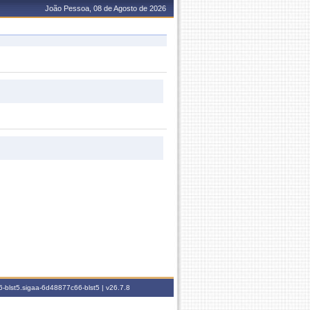
João Pessoa, 08 de Agosto de 2026
-blst5.sigaa-6d48877c66-blst5 |
v26.7.8