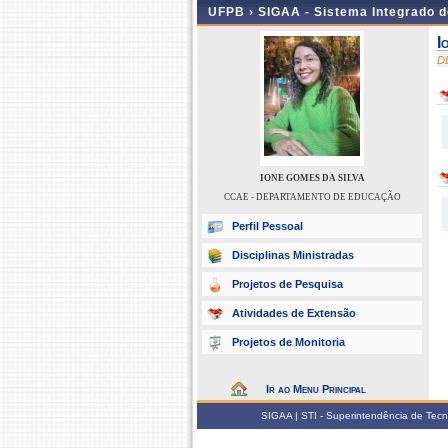
UFPB ›
SIGAA - Sistema Integrado 
I
D
IONE GOMES DA SILVA
CCAE - DEPARTAMENTO DE EDUCAÇÃO
Perfil Pessoal
Disciplinas Ministradas
Projetos de Pesquisa
Atividades de Extensão
Projetos de Monitoria
Ir ao Menu Principal
SIGAA | STI - Superintendência de Tec