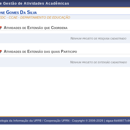
de Gestão de Atividades Acadêmicas
one Gomes Da Silva
EDC - CCAE - DEPARTAMENTO DE EDUCAÇÃO
Atividades de Extensão que Coordena
Nenhum projeto de pesquisa cadastrado
Atividades de Extensão das quais Participo
Nenhum projeto de extensão cadastrado
nologia da Informação da UFPB / Cooperação UFRN - Copyright © 2006-2026 | sigaa-6d48877c66