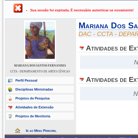
UFPB ›
SIGAA - Sistema Integrado de Gestão de Atividades Ac
Sua sessão foi expirada. É necessário autenticar-se novamente!
Mariana Dos Sa
DAC - CCTA - DEP
Atividades de E
N
MARIANA DOS SANTOS FERNANDES
CCTA - DEPARTAMENTO DE ARTES CÊNICAS
Atividades de Ex
Perfil Pessoal
Disciplinas Ministradas
N
Projetos de Pesquisa
Atividades de Extensão
Projetos de Monitoria
Ir ao Menu Principal