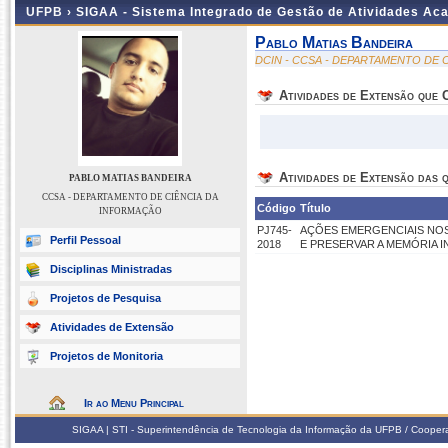
UFPB ›
SIGAA - Sistema Integrado de Gestão de Atividades Ac
Pablo Matias Bandeira
DCIN - CCSA - DEPARTAMENTO DE 
Atividades de Extensão que
Atividades de Extensão das q
PABLO MATIAS BANDEIRA
CCSA - DEPARTAMENTO DE CIÊNCIA DA
Código
Título
INFORMAÇÃO
PJ745-
AÇÕES EMERGENCIAIS NOS
Perfil Pessoal
2018
E PRESERVAR A MEMÓRIA I
Disciplinas Ministradas
Projetos de Pesquisa
Atividades de Extensão
Projetos de Monitoria
Ir ao Menu Principal
SIGAA | STI - Superintendência de Tecnologia da Informação da UFPB / Coope