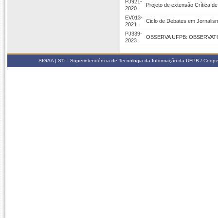
PJ921-
Projeto de extensão Crítica d
2020
EV013-
Ciclo de Debates em Jornalis
2021
PJ339-
OBSERVA UFPB: OBSERVATÓ
2023
SIGAA | STI - Superintendência de Tecnologia da Informação da UFPB / Coope