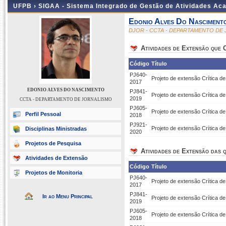
UFPB ›
SIGAA - Sistema Integrado de Gestão de Atividades Ac
Edonio Alves Do Nasciment
DJOR - CCTA - DEPARTAMENTO DE
Atividades de Extensão que
Código
Título
PJ640-
Projeto de extensão Crítica d
2017
EDONIO ALVES DO NASCIMENTO
PJ841-
Projeto de extensão Crítica d
2019
CCTA - DEPARTAMENTO DE JORNALISMO
PJ605-
Projeto de extensão Crítica d
Perfil Pessoal
2018
PJ921-
Projeto de extensão Crítica d
Disciplinas Ministradas
2020
Projetos de Pesquisa
Atividades de Extensão das q
Atividades de Extensão
Código
Título
Projetos de Monitoria
PJ640-
Projeto de extensão Crítica d
2017
PJ841-
Ir ao Menu Principal
Projeto de extensão Crítica d
2019
PJ605-
Projeto de extensão Crítica d
2018