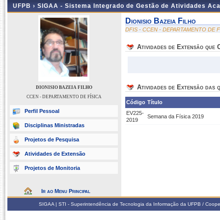
UFPB ›
SIGAA - Sistema Integrado de Gestão de Atividades Ac
Dionisio Bazeia Filho
DFIS - CCEN - DEPARTAMENTO DE F
Atividades de Extensão que
Atividades de Extensão das q
DIONISIO BAZEIA FILHO
CCEN - DEPARTAMENTO DE FÍSICA
Código
Título
Perfil Pessoal
EV225-
Semana da Física 2019
2019
Disciplinas Ministradas
Projetos de Pesquisa
Atividades de Extensão
Projetos de Monitoria
Ir ao Menu Principal
SIGAA | STI - Superintendência de Tecnologia da Informação da UFPB / Coope