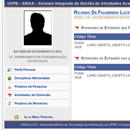
UFPB ›
SIGAA - Sistema Integrado de Gestão de Atividades Ac
Ricardo De Figueiredo Luc
DFED - CE - DEPARTAMENTO DE 
Atividades de Extensão que
Código
Título
PJ020-
LIVRO OBJETO_OBJETO LI
2018
RICARDO DE FIGUEIREDO LUCENA
CE - DEPARTAMENTO DE FUNDAMENTAÇÃO
Atividades de Extensão das q
DA EDUCAÇÃO
Código
Título
Perfil Pessoal
PJ020-
LIVRO OBJETO_OBJETO LI
2018
Disciplinas Ministradas
Projetos de Pesquisa
Atividades de Extensão
Projetos de Monitoria
Ir ao Menu Principal
SIGAA | STI - Superintendência de Tecnologia da Informação da UFPB / Coope