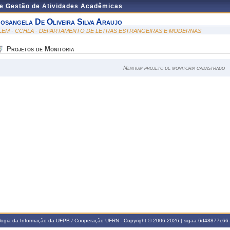
de Gestão de Atividades Acadêmicas
osangela De Oliveira Silva Araujo
LEM - CCHLA - DEPARTAMENTO DE LETRAS ESTRANGEIRAS E MODERNAS
Projetos de Monitoria
Nenhum projeto de monitoria cadastrado
ologia da Informação da UFPB / Cooperação UFRN - Copyright © 2006-2026 | sigaa-6d48877c6