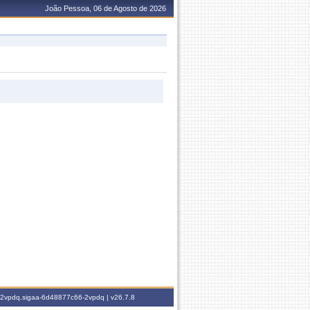
João Pessoa, 06 de Agosto de 2026
6-2vpdq.sigaa-6d48877c66-2vpdq |
v26.7.8