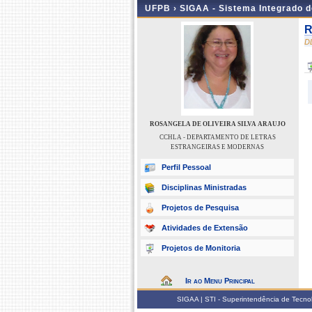
UFPB ›
SIGAA - Sistema Integrado 
R
D
ROSANGELA DE OLIVEIRA SILVA ARAUJO
CCHLA - DEPARTAMENTO DE LETRAS
ESTRANGEIRAS E MODERNAS
Perfil Pessoal
Disciplinas Ministradas
Projetos de Pesquisa
Atividades de Extensão
Projetos de Monitoria
Ir ao Menu Principal
SIGAA | STI - Superintendência de Tecn