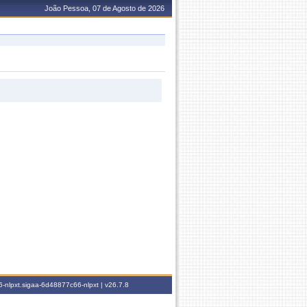
João Pessoa, 07 de Agosto de 2026
-nlpxt.sigaa-6d48877c66-nlpxt |
v26.7.8