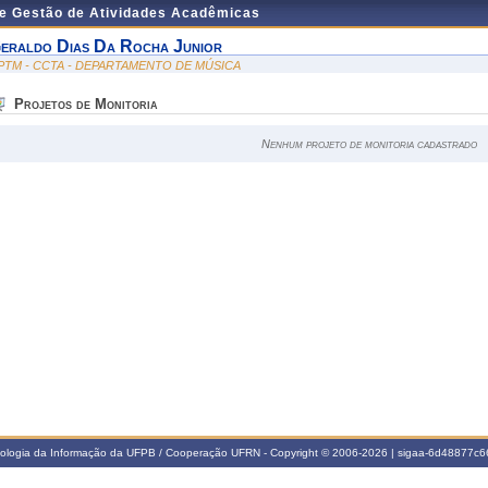
de Gestão de Atividades Acadêmicas
eraldo Dias Da Rocha Junior
PTM - CCTA - DEPARTAMENTO DE MÚSICA
Projetos de Monitoria
Nenhum projeto de monitoria cadastrado
nologia da Informação da UFPB / Cooperação UFRN - Copyright © 2006-2026 | sigaa-6d48877c66