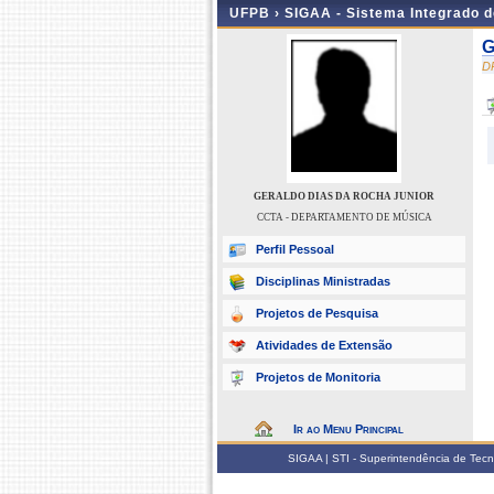
UFPB ›
SIGAA - Sistema Integrado 
G
D
GERALDO DIAS DA ROCHA JUNIOR
CCTA - DEPARTAMENTO DE MÚSICA
Perfil Pessoal
Disciplinas Ministradas
Projetos de Pesquisa
Atividades de Extensão
Projetos de Monitoria
Ir ao Menu Principal
SIGAA | STI - Superintendência de Tec