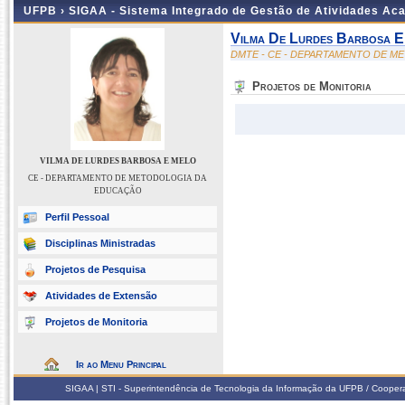
UFPB ›
SIGAA - Sistema Integrado de Gestão de Atividades Ac
Vilma De Lurdes Barbosa 
DMTE - CE - DEPARTAMENTO DE 
Projetos de Monitoria
VILMA DE LURDES BARBOSA E MELO
CE - DEPARTAMENTO DE METODOLOGIA DA
EDUCAÇÃO
Perfil Pessoal
Disciplinas Ministradas
Projetos de Pesquisa
Atividades de Extensão
Projetos de Monitoria
Ir ao Menu Principal
SIGAA | STI - Superintendência de Tecnologia da Informação da UFPB / Coope