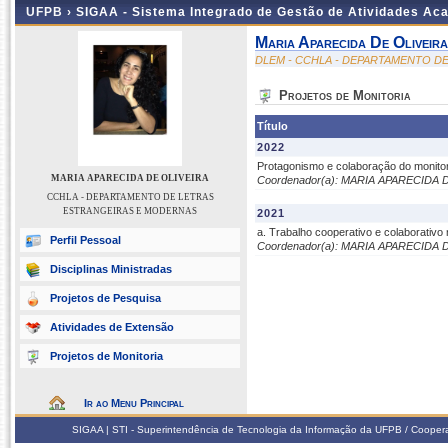
UFPB ›
SIGAA - Sistema Integrado de Gestão de Atividades Ac
Maria Aparecida De Oliveira
DLEM - CCHLA - DEPARTAMENTO D
Projetos de Monitoria
Título
2022
Protagonismo e colaboração do monito
MARIA APARECIDA DE OLIVEIRA
Coordenador(a): MARIA APARECIDA 
CCHLA - DEPARTAMENTO DE LETRAS
ESTRANGEIRAS E MODERNAS
2021
a. Trabalho cooperativo e colaborativo 
Perfil Pessoal
Coordenador(a): MARIA APARECIDA 
Disciplinas Ministradas
Projetos de Pesquisa
Atividades de Extensão
Projetos de Monitoria
Ir ao Menu Principal
SIGAA | STI - Superintendência de Tecnologia da Informação da UFPB / Coope