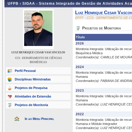
UFPB ›
SIGAA - Sistema Integrado de Gestão de Atividades Ac
Luiz Henrique Cesar Vasco
DFPT - CCS - DEPARTAMENTO DE C
Projetos de Monitoria
Título
2026
Monitoria Integrada: Utilização de re
LUIZ HENRIQUE CESAR VASCONCELOS
Bioquímica Médica
Coordenador(a): CAMILLE DE MOURA
CCS - DEPARTAMENTO DE CIÊNCIAS
BIOMÉDICAS
2024
Perfil Pessoal
Monitoria Integrada: Utilização de rec
Humana
Disciplinas Ministradas
Coordenador(a): FABIANA DE ANDR
Projetos de Pesquisa
2023
Monitoria Integrada: Utilização de rec
Atividades de Extensão
Humana
Coordenador(a): LUIZ HENRIQUE 
Projetos de Monitoria
2022
Ir ao Menu Principal
Monitoria Integrada: Utilização de rec
Humana e Módulo Integrador
Coordenador(a): LUIZ HENRIQUE 