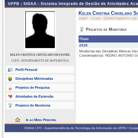
UFPB ›
SIGAA - Sistema Integrado de Gestão de Atividades Ac
Kelen Cristina Crivelaro Si
DMAT - CCEN - DEPARTAMENTO DE
Projetos de Monitoria
Título
2026
Monitoroia das Disciplinas Básicas Inic
KELEN CRISTINA CRIVELARO SILVESTRE
Coordenador(a): PEDRO ANTONIO
CCEN - DEPARTAMENTO DE MATEMÁTICA
Perfil Pessoal
Disciplinas Ministradas
Projetos de Pesquisa
Atividades de Extensão
Projetos de Monitoria
Ir ao Menu Principal
SIGAA | STI - Superintendência de Tecnologia da Informação da UFPB / Coope