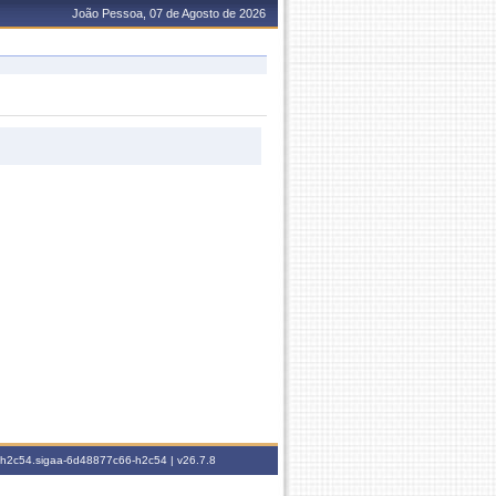
João Pessoa, 07 de Agosto de 2026
6-h2c54.sigaa-6d48877c66-h2c54 |
v26.7.8