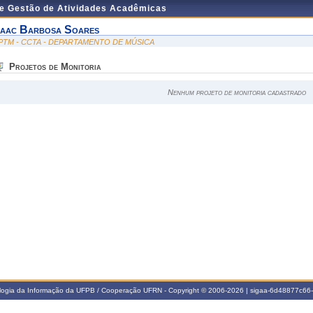
de Gestão de Atividades Acadêmicas
saac Barbosa Soares
PTM - CCTA - DEPARTAMENTO DE MÚSICA
Projetos de Monitoria
Nenhum projeto de monitoria cadastrado
ologia da Informação da UFPB / Cooperação UFRN - Copyright © 2006-2026 | sigaa-6d48877c6