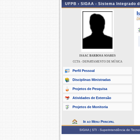
UFPB ›
SIGAA - Sistema Integrado 
I
D
ISAAC BARBOSA SOARES
CCTA - DEPARTAMENTO DE MÚSICA
Perfil Pessoal
Disciplinas Ministradas
Projetos de Pesquisa
Atividades de Extensão
Projetos de Monitoria
Ir ao Menu Principal
SIGAA | STI - Superintendência de Tecn