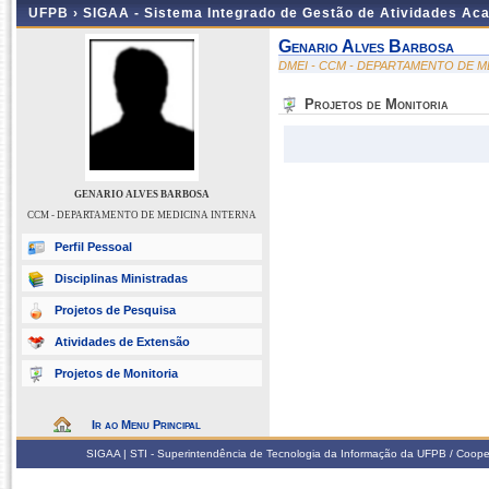
UFPB ›
SIGAA - Sistema Integrado de Gestão de Atividades Ac
Genario Alves Barbosa
DMEI - CCM - DEPARTAMENTO DE M
Projetos de Monitoria
GENARIO ALVES BARBOSA
CCM - DEPARTAMENTO DE MEDICINA INTERNA
Perfil Pessoal
Disciplinas Ministradas
Projetos de Pesquisa
Atividades de Extensão
Projetos de Monitoria
Ir ao Menu Principal
SIGAA | STI - Superintendência de Tecnologia da Informação da UFPB / Coope