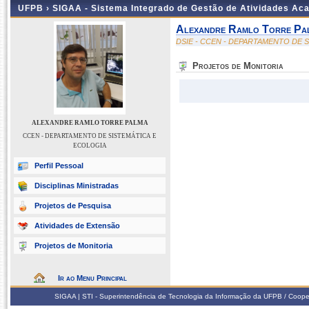
UFPB ›
SIGAA - Sistema Integrado de Gestão de Atividades Ac
Alexandre Ramlo Torre Pa
DSIE - CCEN - DEPARTAMENTO DE 
Projetos de Monitoria
ALEXANDRE RAMLO TORRE PALMA
CCEN - DEPARTAMENTO DE SISTEMÁTICA E
ECOLOGIA
Perfil Pessoal
Disciplinas Ministradas
Projetos de Pesquisa
Atividades de Extensão
Projetos de Monitoria
Ir ao Menu Principal
SIGAA | STI - Superintendência de Tecnologia da Informação da UFPB / Coope