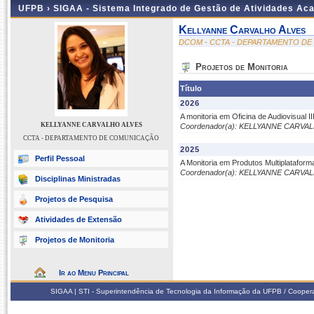
UFPB ›
SIGAA - Sistema Integrado de Gestão de Atividades Ac
Kellyanne Carvalho Alves
DCOM - CCTA - DEPARTAMENTO D
Projetos de Monitoria
Título
2026
A monitoria em Oficina de Audiovisual 
KELLYANNE CARVALHO ALVES
Coordenador(a): KELLYANNE CARVA
CCTA - DEPARTAMENTO DE COMUNICAÇÃO
2025
Perfil Pessoal
A Monitoria em Produtos Multiplataform
Coordenador(a): KELLYANNE CARVA
Disciplinas Ministradas
Projetos de Pesquisa
Atividades de Extensão
Projetos de Monitoria
Ir ao Menu Principal
SIGAA | STI - Superintendência de Tecnologia da Informação da UFPB / Coope