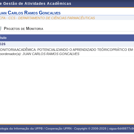
de Gestão de Atividades Acadêmicas
uan Carlos Ramos Goncalves
CFA - CCS - DEPARTAMENTO DE CIÊNCIAS FARMACÊUTICAS
Projetos de Monitoria
ítulo
026
ONITORIA ACADÊMICA: POTENCIALIZANDO O APRENDIZADO TEÓRICOPRÁTICO EM 
oordenador(a): JUAN CARLOS RAMOS GONCALVES
nologia da Informação da UFPB / Cooperação UFRN - Copyright © 2006-2026 | sigaa-6d48877c66