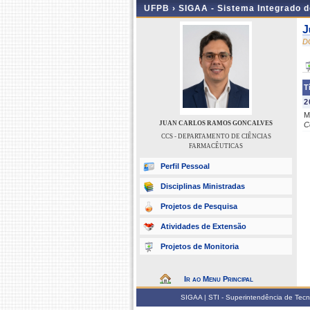
UFPB ›
SIGAA - Sistema Integrado 
J
D
T
2
M
JUAN CARLOS RAMOS GONCALVES
C
CCS - DEPARTAMENTO DE CIÊNCIAS
FARMACÊUTICAS
Perfil Pessoal
Disciplinas Ministradas
Projetos de Pesquisa
Atividades de Extensão
Projetos de Monitoria
Ir ao Menu Principal
SIGAA | STI - Superintendência de Tec