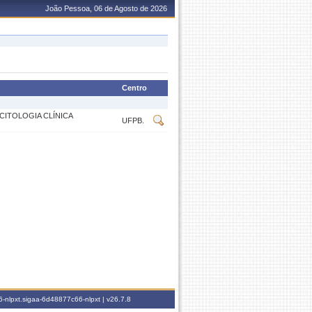
João Pessoa, 06 de Agosto de 2026
Centro
CITOLOGIA CLÍNICA
UFPB.
-nlpxt.sigaa-6d48877c66-nlpxt |
v26.7.8