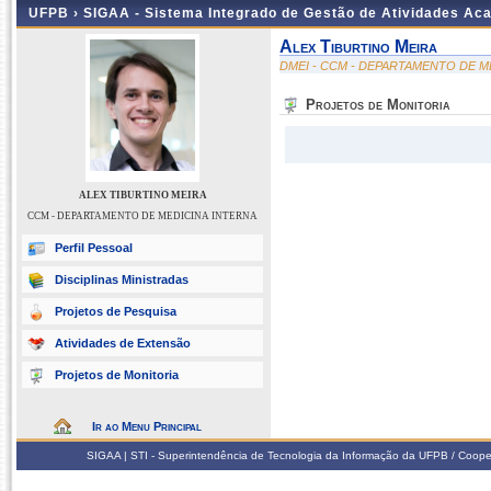
UFPB ›
SIGAA - Sistema Integrado de Gestão de Atividades Ac
Alex Tiburtino Meira
DMEI - CCM - DEPARTAMENTO DE M
Projetos de Monitoria
ALEX TIBURTINO MEIRA
CCM - DEPARTAMENTO DE MEDICINA INTERNA
Perfil Pessoal
Disciplinas Ministradas
Projetos de Pesquisa
Atividades de Extensão
Projetos de Monitoria
Ir ao Menu Principal
SIGAA | STI - Superintendência de Tecnologia da Informação da UFPB / Coope