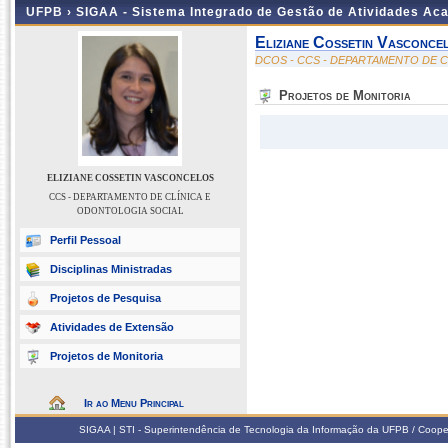
UFPB ›
SIGAA - Sistema Integrado de Gestão de Atividades Ac
Eliziane Cossetin Vasconce
DCOS - CCS - DEPARTAMENTO DE 
Projetos de Monitoria
ELIZIANE COSSETIN VASCONCELOS
CCS - DEPARTAMENTO DE CLÍNICA E
ODONTOLOGIA SOCIAL
Perfil Pessoal
Disciplinas Ministradas
Projetos de Pesquisa
Atividades de Extensão
Projetos de Monitoria
Ir ao Menu Principal
SIGAA | STI - Superintendência de Tecnologia da Informação da UFPB / Coope