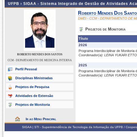
UFPB ›
SIGAA - Sistema Integrado de Gestão de Atividades Ac
Roberto Mendes Dos Santo
DMEI - CCM - DEPARTAMENTO DE M
Projetos de Monitoria
Título
2026
Programa Interdisciplinar de Monitori
ROBERTO MENDES DOS SANTOS
Coordenador(a): LEINA YUKARI ETTO
CCM - DEPARTAMENTO DE MEDICINA INTERNA
2025
Perfil Pessoal
Programa Interdisciplinar de Monitori
Coordenador(a): LEINA YUKARI ETTO
Disciplinas Ministradas
Projetos de Pesquisa
Atividades de Extensão
Projetos de Monitoria
Ir ao Menu Principal
SIGAA | STI - Superintendência de Tecnologia da Informação da UFPB / Coope