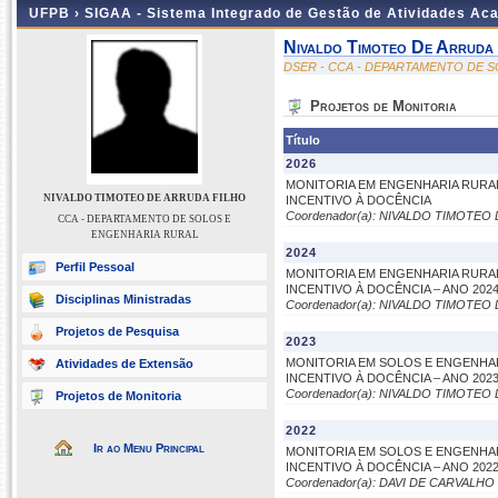
UFPB ›
SIGAA - Sistema Integrado de Gestão de Atividades Ac
Nivaldo Timoteo De Arruda 
DSER - CCA - DEPARTAMENTO DE 
Projetos de Monitoria
Título
2026
MONITORIA EM ENGENHARIA RURA
NIVALDO TIMOTEO DE ARRUDA FILHO
INCENTIVO À DOCÊNCIA
Coordenador(a): NIVALDO TIMOTEO
CCA - DEPARTAMENTO DE SOLOS E
ENGENHARIA RURAL
2024
Perfil Pessoal
MONITORIA EM ENGENHARIA RURA
INCENTIVO À DOCÊNCIA – ANO 202
Disciplinas Ministradas
Coordenador(a): NIVALDO TIMOTEO
Projetos de Pesquisa
2023
MONITORIA EM SOLOS E ENGENHA
Atividades de Extensão
INCENTIVO À DOCÊNCIA – ANO 202
Coordenador(a): NIVALDO TIMOTEO
Projetos de Monitoria
2022
Ir ao Menu Principal
MONITORIA EM SOLOS E ENGENHA
INCENTIVO À DOCÊNCIA – ANO 202
Coordenador(a): DAVI DE CARVALHO