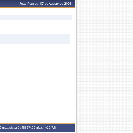
João Pessoa, 07 de Agosto de 2026
-nlpxt.sigaa-6d48877c66-nlpxt |
v26.7.8