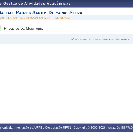
de Gestão de Atividades Acadêmicas
allace Patrick Santos De Farias Souza
SAE - CCSA - DEPARTAMENTO DE ECONOMIA
Projetos de Monitoria
Nenhum projeto de monitoria cadastrado
nologia da Informação da UFPB / Cooperação UFRN - Copyright © 2006-2026 | sigaa-6d48877c66