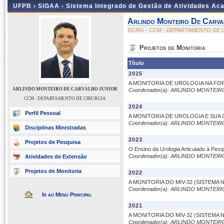
UFPB ›
SIGAA - Sistema Integrado de Gestão de Atividades Ac
Arlindo Monteiro De Carva
DCRG - CCM - DEPARTAMENTO DE 
Projetos de Monitoria
Título
2025
A MONITORIA DE UROLOGIA NA F
ARLINDO MONTEIRO DE CARVALHO JUNIOR
Coordenador(a): ARLINDO MONTEI
CCM - DEPARTAMENTO DE CIRURGIA
2024
Perfil Pessoal
A MONITORIA DE UROLOGIA E SUA
Coordenador(a): ARLINDO MONTEI
Disciplinas Ministradas
2023
Projetos de Pesquisa
O Ensino da Urologia Articulado à Pes
Coordenador(a): ARLINDO MONTEI
Atividades de Extensão
Projetos de Monitoria
2022
A MONITORIA DO MIV-32 (SISTEMA
Coordenador(a): ARLINDO MONTEI
Ir ao Menu Principal
2021
A MONITORIA DO MIV-32 (SISTEM
Coordenador(a): ARLINDO MONTEI