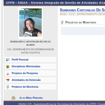
UFPB ›
SIGAA - Sistema Integrado de Gestão de Atividades Ac
Semirames Cartonilho De 
DESC - CCS - DEPARTAMENTO DE 
Projetos de Monitoria
SEMIRAMES CARTONILHO DE SOUZA
RAMOS
CCS - DEPARTAMENTO DE ENFERMAGEM EM
SAÚDE COLETIVA
Perfil Pessoal
Disciplinas Ministradas
Projetos de Pesquisa
Atividades de Extensão
Projetos de Monitoria
Ir ao Menu Principal
SIGAA | STI - Superintendência de Tecnologia da Informação da UFPB / Coope