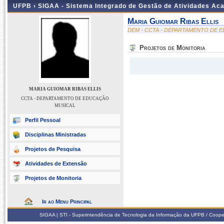
UFPB ›
SIGAA - Sistema Integrado de Gestão de Atividades Ac
Maria Guiomar Ribas Ellis
DEM - CCTA - DEPARTAMENTO DE 
Projetos de Monitoria
MARIA GUIOMAR RIBAS ELLIS
CCTA - DEPARTAMENTO DE EDUCAÇÃO
MUSICAL
Perfil Pessoal
Disciplinas Ministradas
Projetos de Pesquisa
Atividades de Extensão
Projetos de Monitoria
Ir ao Menu Principal
SIGAA | STI - Superintendência de Tecnologia da Informação da UFPB / Coope