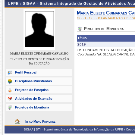
UFPB ›
SIGAA - Sistema Integrado de Gestão de Atividades Ac
Maria Elizete Guimaraes Ca
DFED - CE - DEPARTAMENTO DE 
Projetos de Monitoria
Título
2019
OS FUNDAMENTOS DA EDUCAÇÃO E
MARIA ELIZETE GUIMARAES CARVALHO
Coordenador(a): BLENDA CARINE 
CE - DEPARTAMENTO DE FUNDAMENTAÇÃO
DA EDUCAÇÃO
Perfil Pessoal
Disciplinas Ministradas
Projetos de Pesquisa
Atividades de Extensão
Projetos de Monitoria
Ir ao Menu Principal
SIGAA | STI - Superintendência de Tecnologia da Informação da UFPB / Coope