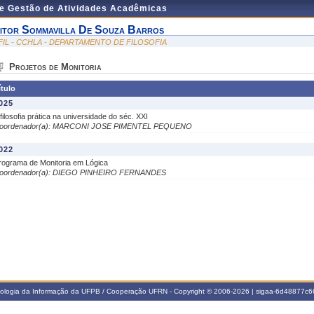
de Gestão de Atividades Acadêmicas
itor Sommavilla De Souza Barros
FIL - CCHLA - DEPARTAMENTO DE FILOSOFIA
Projetos de Monitoria
ítulo
025
 filosofia prática na universidade do séc. XXI
oordenador(a): MARCONI JOSE PIMENTEL PEQUENO
022
rograma de Monitoria em Lógica
oordenador(a): DIEGO PINHEIRO FERNANDES
nologia da Informação da UFPB / Cooperação UFRN - Copyright © 2006-2026 | sigaa-6d48877c66