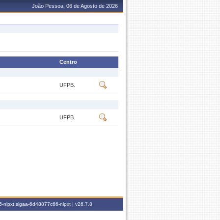
João Pessoa, 06 de Agosto de 2026
Centro
UFPB.
UFPB.
-nlpxt.sigaa-6d48877c66-nlpxt |
v26.7.8