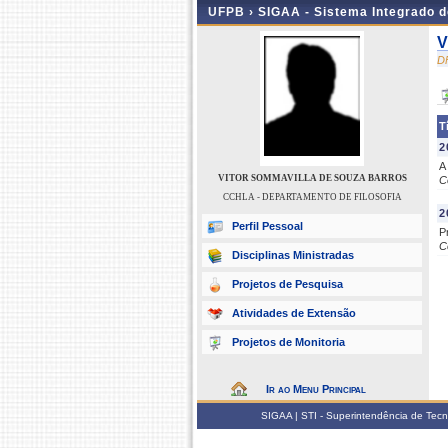
UFPB ›
SIGAA - Sistema Integrado 
V
D
T
2
A
VITOR SOMMAVILLA DE SOUZA BARROS
C
CCHLA - DEPARTAMENTO DE FILOSOFIA
2
Perfil Pessoal
P
C
Disciplinas Ministradas
Projetos de Pesquisa
Atividades de Extensão
Projetos de Monitoria
Ir ao Menu Principal
SIGAA | STI - Superintendência de Tec