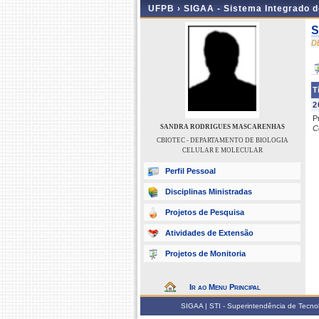
UFPB ›
SIGAA - Sistema Integrado 
S
D
T
2
P
SANDRA RODRIGUES MASCARENHAS
C
CBIOTEC - DEPARTAMENTO DE BIOLOGIA
CELULAR E MOLECULAR
Perfil Pessoal
Disciplinas Ministradas
Projetos de Pesquisa
Atividades de Extensão
Projetos de Monitoria
Ir ao Menu Principal
SIGAA | STI - Superintendência de Tecn