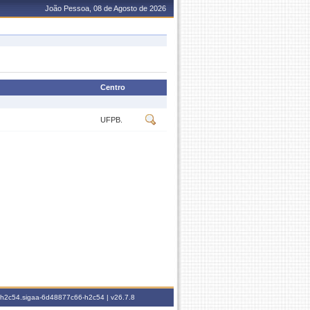
João Pessoa, 08 de Agosto de 2026
Centro
UFPB.
6-h2c54.sigaa-6d48877c66-h2c54 |
v26.7.8