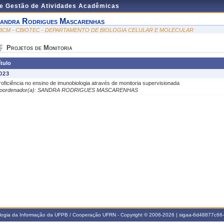
de Gestão de Atividades Acadêmicas
andra Rodrigues Mascarenhas
BCM - CBIOTEC - DEPARTAMENTO DE BIOLOGIA CELULAR E MOLECULAR
Projetos de Monitoria
ítulo
023
roficiência no ensino de imunobiologia através de monitoria supervisionada
oordenador(a): SANDRA RODRIGUES MASCARENHAS
ologia da Informação da UFPB / Cooperação UFRN - Copyright © 2006-2026 | sigaa-6d48877c6