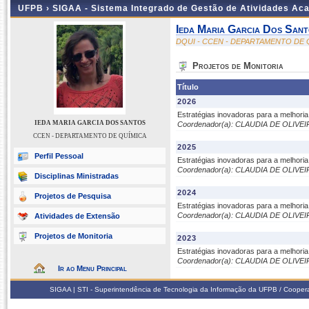
UFPB ›
SIGAA - Sistema Integrado de Gestão de Atividades Ac
Ieda Maria Garcia Dos San
DQUI - CCEN - DEPARTAMENTO DE 
Projetos de Monitoria
Título
2026
Estratégias inovadoras para a melhori
IEDA MARIA GARCIA DOS SANTOS
Coordenador(a): CLAUDIA DE OLIVE
CCEN - DEPARTAMENTO DE QUÍMICA
2025
Perfil Pessoal
Estratégias inovadoras para a melhori
Coordenador(a): CLAUDIA DE OLIVE
Disciplinas Ministradas
2024
Projetos de Pesquisa
Estratégias inovadoras para a melhori
Coordenador(a): CLAUDIA DE OLIVE
Atividades de Extensão
Projetos de Monitoria
2023
Estratégias inovadoras para a melhori
Coordenador(a): CLAUDIA DE OLIVE
Ir ao Menu Principal
SIGAA | STI - Superintendência de Tecnologia da Informação da UFPB / Coope