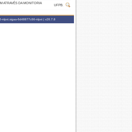
M ATRAVÉS DA MONITORIA
UFPB.
-nlpxt.sigaa-6d48877c66-nlpxt |
v26.7.8