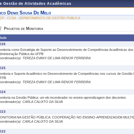
de Gestão de Atividades Acadêmicas
ico Denis Sousa De Melo
GP - CCSA - DEPARTAMENTO DE GESTÃO PÚBLICA
Projetos de Monitoria
ítulo
026
onitoria como Estratégia de Suporte ao Desenvolvimento de Competências Acadêmicas dos 
dministração Pública da UFPB
oordenador(a): TEREZA EVANY DE LIMA RENOR FERREIRA
025
onitoria e Suporte Acadêmico no Desenvolvimento de Competências nos cursos de Gestão Pú
FPB
oordenador(a): TEREZA EVANY DE LIMA RENOR FERREIRA
024
onitoria na Gestão Pública: um elo incentivador no ensino-aprendizagem dos discentes
oordenador(a): CARLA CALIXTO DA SILVA
023
ONITORIA NA GESTÃO PÚBLICA: COOPERAÇÃO NO ENSINO-APRENDIZAGEM MULTID
oordenador(a): CARLA CALIXTO DA SILVA
022