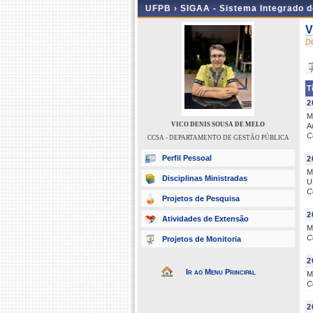
UFPB ›
SIGAA - Sistema Integrado 
V
D
T
2
M
VICO DENIS SOUSA DE MELO
A
C
CCSA - DEPARTAMENTO DE GESTÃO PÚBLICA
Perfil Pessoal
2
M
Disciplinas Ministradas
U
C
Projetos de Pesquisa
2
Atividades de Extensão
M
C
Projetos de Monitoria
2
Ir ao Menu Principal
M
C
2