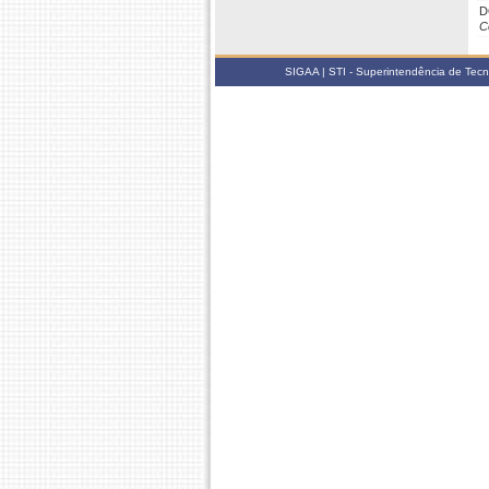
D
C
SIGAA | STI - Superintendência de Tec