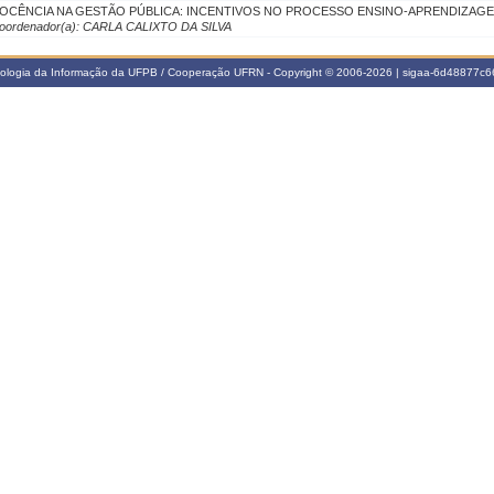
OCÊNCIA NA GESTÃO PÚBLICA: INCENTIVOS NO PROCESSO ENSINO-APRENDIZAGE
oordenador(a): CARLA CALIXTO DA SILVA
nologia da Informação da UFPB / Cooperação UFRN - Copyright © 2006-2026 | sigaa-6d48877c66