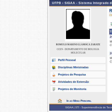
UFPB ›
SIGAA - Sistema Integrado 
R
D
T
2
M
ROMULO MARINO LLAMOCA ZARATE
C
CCEN - DEPARTAMENTO DE BIOLOGIA
MOLECULAR
2
M
Perfil Pessoal
C
Disciplinas Ministradas
Projetos de Pesquisa
Atividades de Extensão
Projetos de Monitoria
Ir ao Menu Principal
SIGAA | STI - Superintendência de Tec