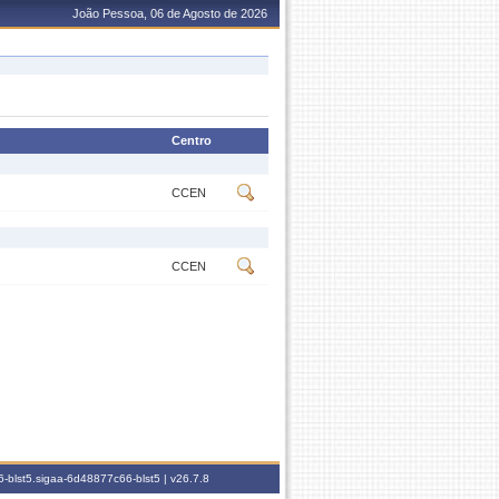
João Pessoa, 06 de Agosto de 2026
Centro
CCEN
CCEN
-blst5.sigaa-6d48877c66-blst5 |
v26.7.8