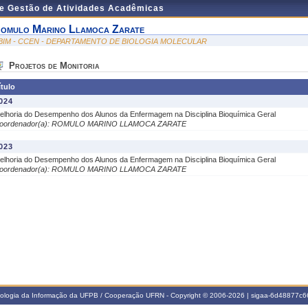
de Gestão de Atividades Acadêmicas
omulo Marino Llamoca Zarate
BIM - CCEN - DEPARTAMENTO DE BIOLOGIA MOLECULAR
Projetos de Monitoria
ítulo
024
elhoria do Desempenho dos Alunos da Enfermagem na Disciplina Bioquímica Geral
oordenador(a): ROMULO MARINO LLAMOCA ZARATE
023
elhoria do Desempenho dos Alunos da Enfermagem na Disciplina Bioquímica Geral
oordenador(a): ROMULO MARINO LLAMOCA ZARATE
nologia da Informação da UFPB / Cooperação UFRN - Copyright © 2006-2026 | sigaa-6d48877c66