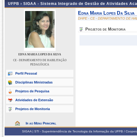
UFPB ›
SIGAA - Sistema Integrado de Gestão de Atividades Ac
Edna Maria Lopes Da Silva
DHPE - CE - DEPARTAMENTO DE H
Projetos de Monitoria
EDNA MARIA LOPES DA SILVA
CE - DEPARTAMENTO DE HABILITAÇÃO
PEDAGÓGICA
Perfil Pessoal
Disciplinas Ministradas
Projetos de Pesquisa
Atividades de Extensão
Projetos de Monitoria
Ir ao Menu Principal
SIGAA | STI - Superintendência de Tecnologia da Informação da UFPB / Coope