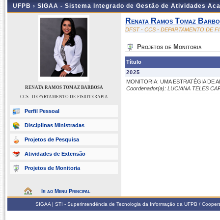
UFPB ›
SIGAA - Sistema Integrado de Gestão de Atividades Ac
Renata Ramos Tomaz Barbo
DFST - CCS - DEPARTAMENTO DE F
Projetos de Monitoria
Título
2025
MONITORIA: UMA ESTRATÉGIA DE A
RENATA RAMOS TOMAZ BARBOSA
Coordenador(a): LUCIANA TELES C
CCS - DEPARTAMENTO DE FISIOTERAPIA
Perfil Pessoal
Disciplinas Ministradas
Projetos de Pesquisa
Atividades de Extensão
Projetos de Monitoria
Ir ao Menu Principal
SIGAA | STI - Superintendência de Tecnologia da Informação da UFPB / Coope