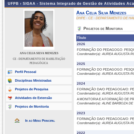
UFPB ›
SIGAA - Sistema Integrado de Gestão de Atividades Ac
Ana Celia Silva Menezes
DHPE - CE - DEPARTAMENTO DE H
Projetos de Monitoria
Título
2026
FORMAÇÃO DO PEDAGOGO: PESQUI
ANA CELIA SILVA MENEZES
Coordenador(a): AUREA AUGUSTA 
CE - DEPARTAMENTO DE HABILITAÇÃO
PEDAGÓGICA
2025
FORMAÇÃO DO PEDAGOGO: PESQUI
Perfil Pessoal
Coordenador(a): AUREA AUGUSTA 
Disciplinas Ministradas
2024
Projetos de Pesquisa
FORMAÇÃO DA/O PEDAGOGA/O: PE
Coordenador(a): AUREA AUGUSTA 
Atividades de Extensão
A MONITORIA E A FORMAÇÃO DE 
Coordenador(a): ALINE BARBOZA DE
Projetos de Monitoria
2023
FORMAÇÃO DA/O PEDAGOGA/O: PE
Ir ao Menu Principal
Coordenador(a): AUREA AUGUSTA 
2022