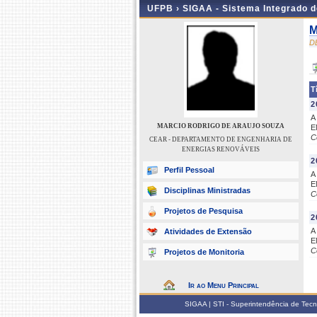
UFPB ›
SIGAA - Sistema Integrado 
M
D
T
2
A
MARCIO RODRIGO DE ARAUJO SOUZA
E
C
CEAR - DEPARTAMENTO DE ENGENHARIA DE
ENERGIAS RENOVÁVEIS
2
Perfil Pessoal
A
E
Disciplinas Ministradas
C
Projetos de Pesquisa
2
A
Atividades de Extensão
E
C
Projetos de Monitoria
Ir ao Menu Principal
SIGAA | STI - Superintendência de Tec