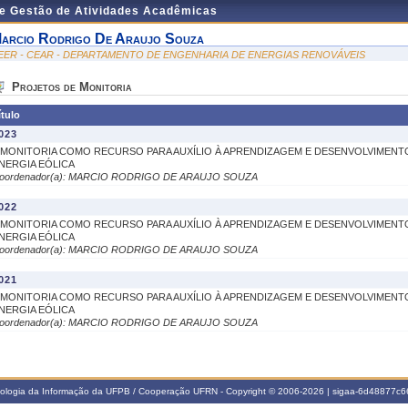
de Gestão de Atividades Acadêmicas
arcio Rodrigo De Araujo Souza
EER - CEAR - DEPARTAMENTO DE ENGENHARIA DE ENERGIAS RENOVÁVEIS
Projetos de Monitoria
ítulo
023
 MONITORIA COMO RECURSO PARA AUXÍLIO À APRENDIZAGEM E DESENVOLVIMENTO 
NERGIA EÓLICA
oordenador(a): MARCIO RODRIGO DE ARAUJO SOUZA
022
 MONITORIA COMO RECURSO PARA AUXÍLIO À APRENDIZAGEM E DESENVOLVIMENTO 
NERGIA EÓLICA
oordenador(a): MARCIO RODRIGO DE ARAUJO SOUZA
021
 MONITORIA COMO RECURSO PARA AUXÍLIO À APRENDIZAGEM E DESENVOLVIMENTO 
NERGIA EÓLICA
oordenador(a): MARCIO RODRIGO DE ARAUJO SOUZA
nologia da Informação da UFPB / Cooperação UFRN - Copyright © 2006-2026 | sigaa-6d48877c66