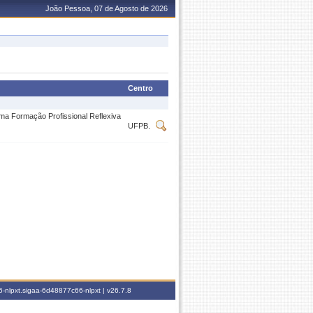
João Pessoa, 07 de Agosto de 2026
Centro
ma Formação Profissional Reflexiva
UFPB.
-nlpxt.sigaa-6d48877c66-nlpxt |
v26.7.8