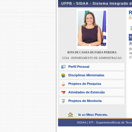
UFPB ›
SIGAA - Sistema Integrado 
R
D
T
2
E
RITA DE CASSIA DE FARIA PEREIRA
n
C
CCSA - DEPARTAMENTO DE ADMINISTRACAO
Perfil Pessoal
Disciplinas Ministradas
Projetos de Pesquisa
Atividades de Extensão
Projetos de Monitoria
Ir ao Menu Principal
SIGAA | STI - Superintendência de Tec