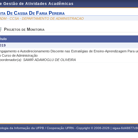
de Gestão de Atividades Acadêmicas
ita De Cassia De Faria Pereira
ADM - CCSA - DEPARTAMENTO DE ADMINISTRACAO
Projetos de Monitoria
ítulo
019
ngajamento e Autodirecionamento Discente nas Estratégias de Ensino-Aprendizagem Para u
o Curso de Administração
oordenador(a): SAMIR ADAMOGLU DE OLIVEIRA
nologia da Informação da UFPB / Cooperação UFRN - Copyright © 2006-2026 | sigaa-6d48877c66