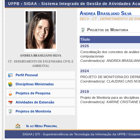
UFPB ›
SIGAA - Sistema Integrado de Gestão de Atividades Ac
Andrea Brasiliano Silva
DECV - CT - DEPARTAMENTO DE EN
Projetos de Monitoria
Título
2025
Consolidação dos conceitos de análise 
ANDREA BRASILIANO SILVA
computacionais
Coordenador(a): ANDREA BRASILIAN
CT - DEPARTAMENTO DE ENGENHARIA CIVIL E
AMBIENTAL
2024
Perfil Pessoal
PROJETO DE MONITORIA DO DEPAR
Coordenador(a): CLAUDINO LINS N
Disciplinas Ministradas
2019
Projetos de Pesquisa
Projeto de Monitoria para as discipli
Coordenador(a): KARINE CRISTIANE
Atividades de Extensão
Projetos de Monitoria
Ir ao Menu Principal
SIGAA | STI - Superintendência de Tecnologia da Informação da UFPB / Coope