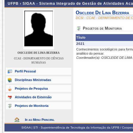
UFPB ›
SIGAA - Sistema Integrado de Gestão de Atividades Ac
Osicleide De Lima Bezerra
DCSI - CCAE - DEPARTAMENTO DE 
Projetos de Monitoria
Título
2021
Conhecimentos sociológicos para form
OSICLEIDE DE LIMA BEZERRA
analítico do pensar.
Coordenador(a): OSICLEIDE DE LIM
CCAE - DEPARTAMENTO DE CIÊNCIAS
HUMANAS
Perfil Pessoal
Disciplinas Ministradas
Projetos de Pesquisa
Atividades de Extensão
Projetos de Monitoria
Ir ao Menu Principal
SIGAA | STI - Superintendência de Tecnologia da Informação da UFPB / Coope