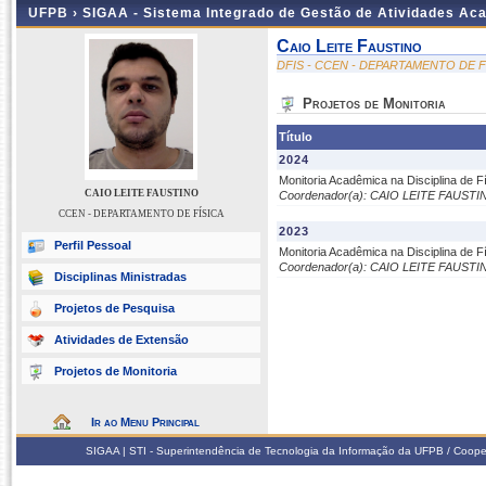
UFPB ›
SIGAA - Sistema Integrado de Gestão de Atividades Ac
Caio Leite Faustino
DFIS - CCEN - DEPARTAMENTO DE F
Projetos de Monitoria
Título
2024
Monitoria Acadêmica na Disciplina de Fí
CAIO LEITE FAUSTINO
Coordenador(a): CAIO LEITE FAUSTI
CCEN - DEPARTAMENTO DE FÍSICA
2023
Perfil Pessoal
Monitoria Acadêmica na Disciplina de Fí
Coordenador(a): CAIO LEITE FAUSTI
Disciplinas Ministradas
Projetos de Pesquisa
Atividades de Extensão
Projetos de Monitoria
Ir ao Menu Principal
SIGAA | STI - Superintendência de Tecnologia da Informação da UFPB / Coope