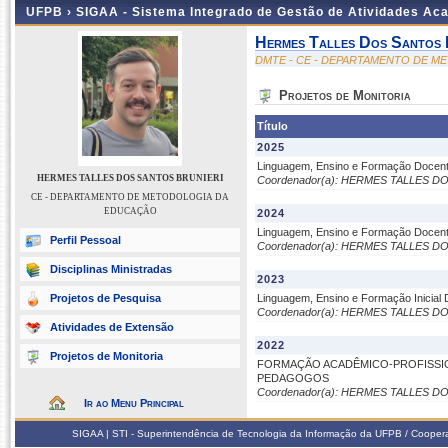
UFPB ›
SIGAA - Sistema Integrado de Gestão de Atividades Ac
Hermes Talles Dos Santos 
DMTE - CE - DEPARTAMENTO DE 
Projetos de Monitoria
Título
2025
Linguagem, Ensino e Formação Docente 
HERMES TALLES DOS SANTOS BRUNIERI
Coordenador(a): HERMES TALLES 
CE - DEPARTAMENTO DE METODOLOGIA DA
EDUCAÇÃO
2024
Linguagem, Ensino e Formação Docente 
Perfil Pessoal
Coordenador(a): HERMES TALLES 
Disciplinas Ministradas
2023
Projetos de Pesquisa
Linguagem, Ensino e Formação Inicial
Coordenador(a): HERMES TALLES 
Atividades de Extensão
2022
Projetos de Monitoria
FORMAÇÃO ACADÊMICO-PROFISSI
PEDAGOGOS
Coordenador(a): HERMES TALLES 
Ir ao Menu Principal
SIGAA | STI - Superintendência de Tecnologia da Informação da UFPB / Coope