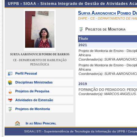
UFPB ›
SIGAA - Sistema Integrado de Gestão de Atividades Ac
Surya Aaronovich Pombo D
DHPE - CE - DEPARTAMENTO DE H
Projetos de Monitoria
Título
2021
Projeto de Monitoria de Ensino - Discip
SURYA AARONOVICH POMBO DE BARROS
Africana
Coordenador(a): SURYA AARONOV
CE - DEPARTAMENTO DE HABILITAÇÃO
PEDAGÓGICA
Projeto de Monitoria de Ensino - Discip
Africana
Perfil Pessoal
Coordenador(a): SURYA AARONOV
Disciplinas Ministradas
2019
FORMAÇÃO DO PEDAGOGO: PESQUI
Projetos de Pesquisa
Coordenador(a): MARCOS ANGELU
Atividades de Extensão
Projetos de Monitoria
Ir ao Menu Principal
SIGAA | STI - Superintendência de Tecnologia da Informação da UFPB / Coope