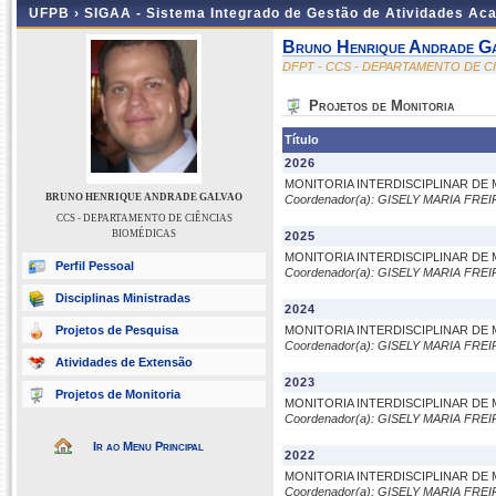
UFPB ›
SIGAA - Sistema Integrado de Gestão de Atividades Ac
Bruno Henrique Andrade G
DFPT - CCS - DEPARTAMENTO DE C
Projetos de Monitoria
Título
2026
MONITORIA INTERDISCIPLINAR DE 
BRUNO HENRIQUE ANDRADE GALVAO
Coordenador(a): GISELY MARIA FRE
CCS - DEPARTAMENTO DE CIÊNCIAS
BIOMÉDICAS
2025
MONITORIA INTERDISCIPLINAR DE 
Perfil Pessoal
Coordenador(a): GISELY MARIA FRE
Disciplinas Ministradas
2024
Projetos de Pesquisa
MONITORIA INTERDISCIPLINAR DE 
Coordenador(a): GISELY MARIA FRE
Atividades de Extensão
2023
Projetos de Monitoria
MONITORIA INTERDISCIPLINAR DE 
Coordenador(a): GISELY MARIA FRE
Ir ao Menu Principal
2022
MONITORIA INTERDISCIPLINAR DE 
Coordenador(a): GISELY MARIA FRE